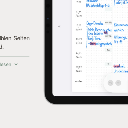
iblen Seiten
d.
lesen