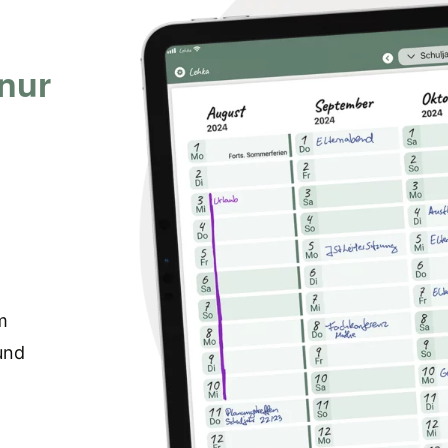
 nur
m
und