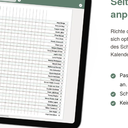
Sei
anp
Richte 
sich op
des Sch
Kalende
Pas
an.
Sch
Kei